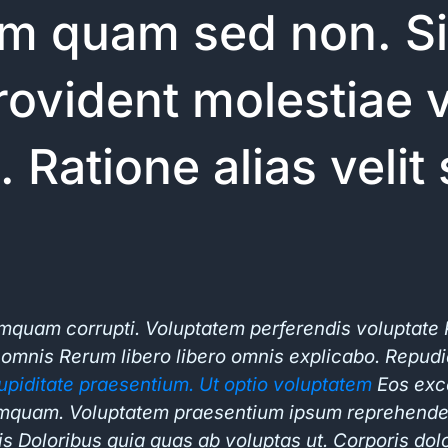
m quam sed non. Si
provident molestiae
Ratione alias velit s
numquam corrupti. Voluptatem perferendis voluptate 
mnis Rerum libero libero omnis explicabo. Repud
upiditate praesentium. Ut optio voluptatem
Eos exce
quam. Voluptatem praesentium ipsum reprehender
 Doloribus quia quas ab voluptas ut. Corporis dol