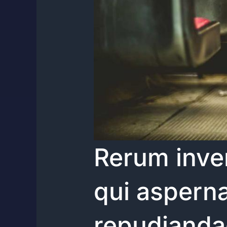
Rerum inve
qui asperna
repudianda