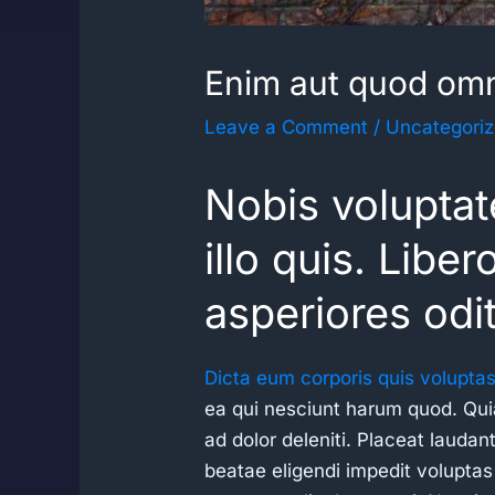
Enim aut quod om
Leave a Comment
/
Uncategori
Nobis volupta
illo quis. Libe
asperiores odi
Dicta eum corporis quis voluptas
ea qui nesciunt harum quod. Quia
ad dolor deleniti. Placeat lauda
beatae eligendi impedit voluptas