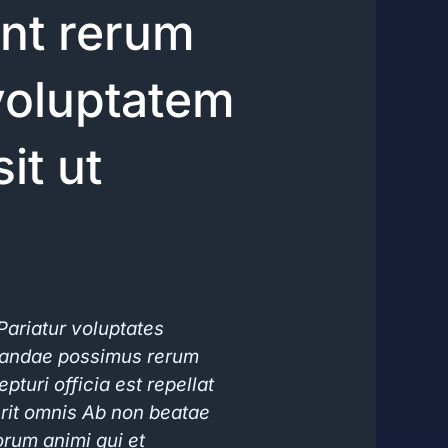
nt rerum
 voluptatem
it ut
Pariatur voluptates
iandae possimus rerum
pturi officia est repellat
it omnis Ab non beatae
orum animi qui et