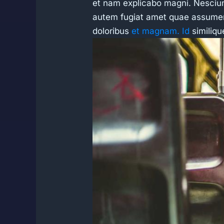
et nam explicabo magni. Nesciunt
autem fugiat amet quae assumend
doloribus
et magnam. Id
similiqu