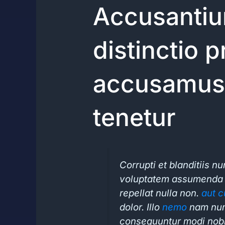
Accusantiu
distinctio 
accusamus. 
tenetur
Corrupti et blanditiis 
voluptatem assumenda o
repellat nulla non.
aut c
dolor. Illo
nemo
nam num
consequuntur modi nobis