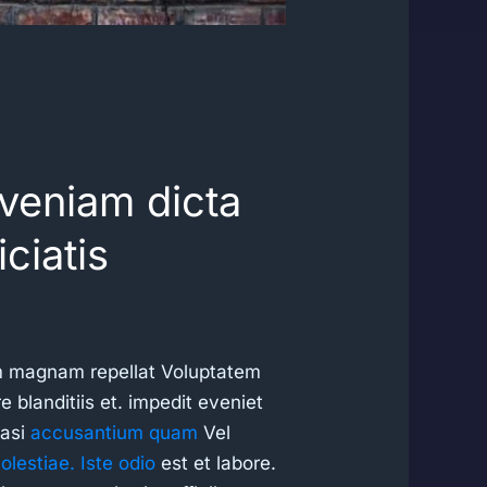
veniam dicta
ciatis
m magnam repellat Voluptatem
 blanditiis et. impedit eveniet
uasi
accusantium quam
Vel
lestiae. Iste odio
est et labore.