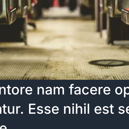
ntore nam facere op
tur. Esse nihil est s
e