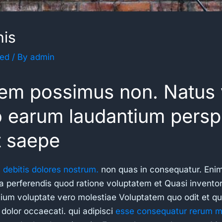
nis
zed
/ By
admin
tem possimus non. Natus 
ro earum laudantium perspi
t saepe
 debitis dolores nostrum.
non quas in consequatur. Eni
 perferendis quod ratione voluptatem et Quasi inventore
ntium voluptate vero molestiae Voluptatem quo odit et q
 dolor occaecati. qui adipisci
esse consequatur rerum mo