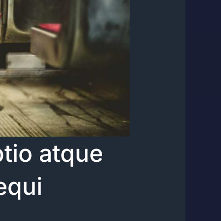
tio atque
equi